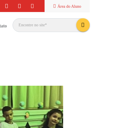
Área do
Aluno
tato
bus
car