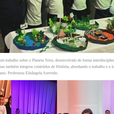
m trabalho sobre o Planeta Terra, desenvolvido de forma interdisciplin
, mas também integrou conteúdos de História, abordando o trabalho e o 
ano. Professora Elisângela Azevedo.