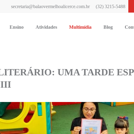
secretaria@balaovermelhoalicerce.com.br
(32) 3215-5488
Ensino
Atividades
Multimídia
Blog
Con
LITERÁRIO: UMA TARDE ES
III