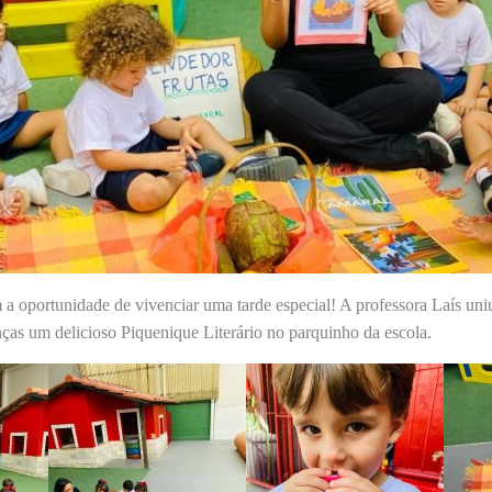
 a oportunidade de vivenciar uma tarde especial! A professora Laís uniu 
nças um delicioso Piquenique Literário no parquinho da escola.