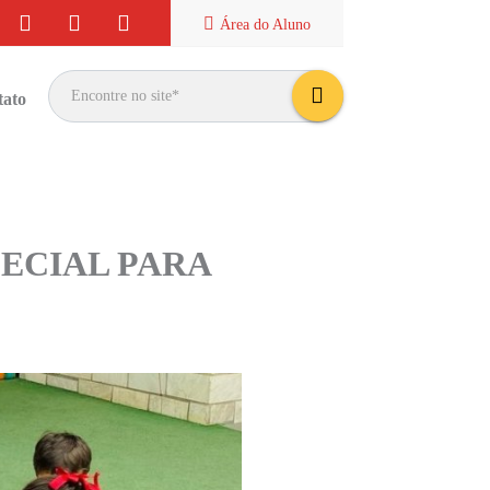
Área do
Aluno
tato
bus
car
PECIAL PARA