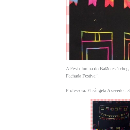
A Festa Junina do Balão está chega
Fachada Festiva”.
Professora: Elisângela Azevedo - 3