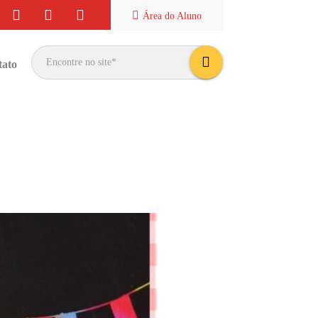
Área do
Aluno
tato
bus
car