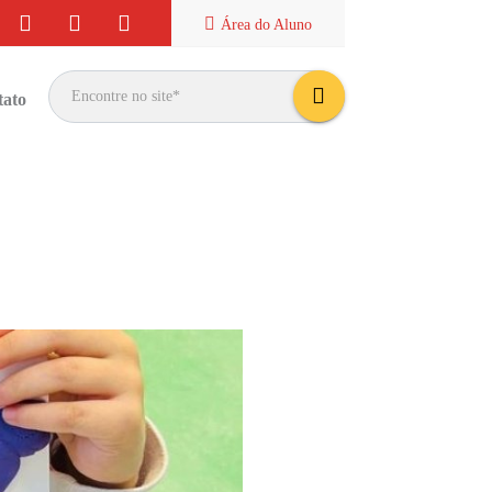
Área do
Aluno
tato
bus
car