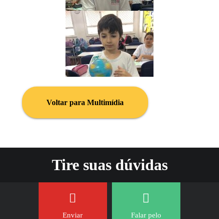
Voltar para Multimídia
Tire suas dúvidas
Enviar
Falar pelo