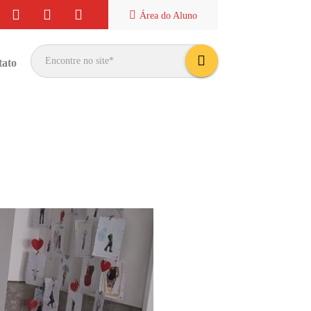
Área do
Aluno
tato
bus
car