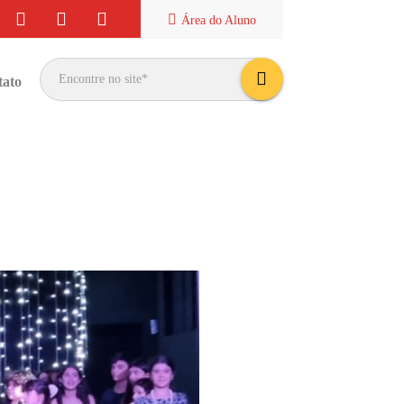
Área do
Aluno
tato
bus
car