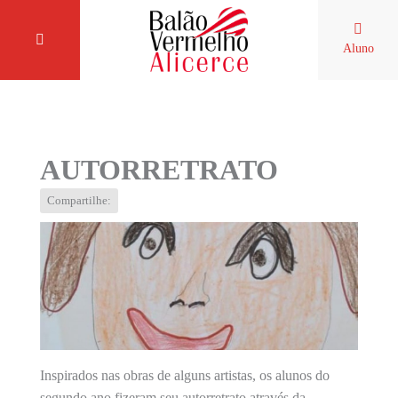
Aluno
AUTORRETRATO
Compartilhe:
Inspirados nas obras de alguns artistas, os alunos do
segundo ano fizeram seu autorretrato através da